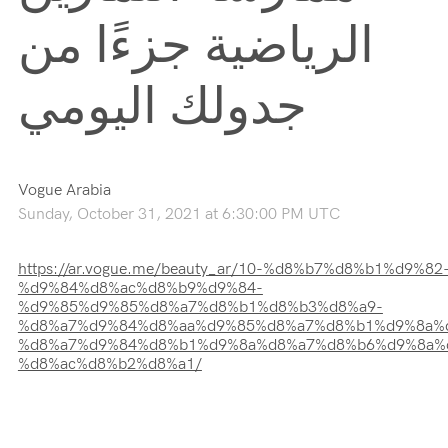
الرياضية جزءًا من
جدولك اليومي
Vogue Arabia
Sunday, October 31, 2021 at 6:30:00 PM UTC
https://ar.vogue.me/beauty_ar/10-%d8%b7%d8%b1%d9%82
%d9%84%d8%ac%d8%b9%d9%84-
%d9%85%d9%85%d8%a7%d8%b1%d8%b3%d8%a9-
%d8%a7%d9%84%d8%aa%d9%85%d8%a7%d8%b1%d9%8a%
%d8%a7%d9%84%d8%b1%d9%8a%d8%a7%d8%b6%d9%8a%
%d8%ac%d8%b2%d8%a1/