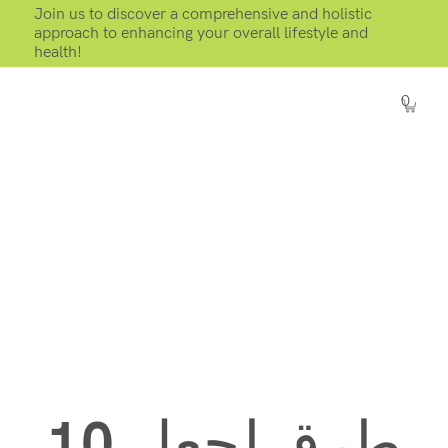
Join us to discover a comprehensive and holistic
approach to enhancing your overall lifestyle and
health!
0
10 طرق لجعل